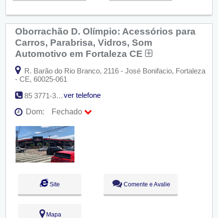
Qua:
09:00 - 18:00
Qui:
09:00 - 18:00
Sex:
09:00 - 18:00
Sáb:
Fechado
Oborrachão D. Olímpio: Acessórios para
Dom:
Fechado
Carros, Parabrisa, Vidros, Som
Automotivo em Fortaleza CE
R. Barão do Rio Branco, 2116 - José Bonifacio, Fortaleza
- CE, 60025-061
ver telefone
85 3771-3926
Dom:
Fechado
Seg:
09:00 - 18:00
Ter:
09:00 - 18:00
Qua:
09:00 - 18:00
Qui:
09:00 - 18:00
Sex:
09:00 - 18:00
Sáb:
Fechado
Dom:
Fechado
Site
Comente e Avalie
Mapa