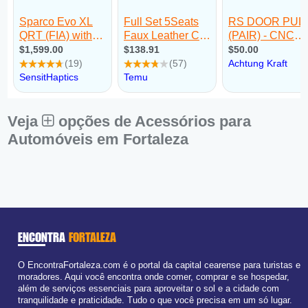
Veja
opções de Acessórios para
Automóveis em Fortaleza
ENCONTRA
FORTALEZA
O EncontraFortaleza.com é o portal da capital cearense para turistas e
moradores. Aqui você encontra onde comer, comprar e se hospedar,
além de serviços essenciais para aproveitar o sol e a cidade com
tranquilidade e praticidade. Tudo o que você precisa em um só lugar.