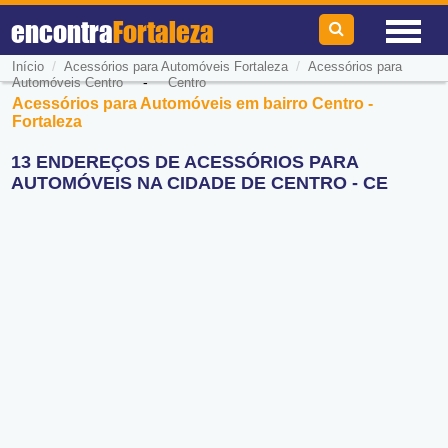
encontra
Fortaleza
/
/
Início
Acessórios para Automóveis Fortaleza
Acessórios para
-
Automóveis Centro
Centro
Acessórios para Automóveis em bairro Centro -
Fortaleza
13 ENDEREÇOS DE ACESSÓRIOS PARA
AUTOMÓVEIS NA CIDADE DE CENTRO - CE