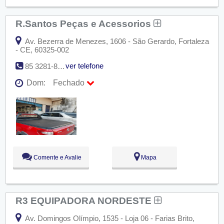
R.Santos Peças e Acessorios
Av. Bezerra de Menezes, 1606 - São Gerardo, Fortaleza
- CE, 60325-002
ver telefone
85 3281-8154
Dom:
Fechado
Seg:
09:00 - 18:00
Ter:
09:00 - 18:00
Qua:
09:00 - 18:00
Qui:
09:00 - 18:00
Sex:
09:00 - 18:00
Sáb:
Fechado
Dom:
Fechado
Comente e Avalie
Mapa
R3 EQUIPADORA NORDESTE
Av. Domingos Olímpio, 1535 - Loja 06 - Farias Brito,