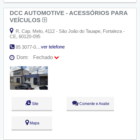
DCC AUTOMOTIVE - ACESSÓRIOS PARA
VEÍCULOS
R. Cap. Melo, 4112 - São João do Tauape, Fortaleza -
CE, 60120-095
ver telefone
85 3077-0900
Dom:
Fechado
Seg:
09:00 - 18:00
Ter:
09:00 - 18:00
Qua:
09:00 - 18:00
Qui:
09:00 - 18:00
Sex:
09:00 - 18:00
Sáb:
Fechado
Dom:
Fechado
Site
Comente e Avalie
Mapa