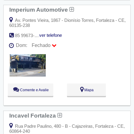
Imperium Automotive
Av. Pontes Vieira, 1867 - Dionísio Torres, Fortaleza - CE,
60135-238
ver telefone
85 99673-2703
Dom:
Fechado
Seg:
09:00 - 18:00
Ter:
09:00 - 18:00
Qua:
09:00 - 18:00
Qui:
09:00 - 18:00
Sex:
09:00 - 18:00
Sáb:
Fechado
Dom:
Fechado
Comente e Avalie
Mapa
Incavel Fortaleza
Rua Padre Paulino, 480 - B - Cajazeiras, Fortaleza - CE,
60864-240