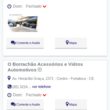
Dom:
Fechado
Seg:
09:00 - 18:00
Ter:
09:00 - 18:00
Qua:
09:00 - 18:00
Qui:
09:00 - 18:00
Sex:
09:00 - 18:00
Sáb:
Fechado
Dom:
Fechado
Comente e Avalie
Mapa
O Borrachão Acessórios e Vidros
Automotivos
Av. Heráclito Graça, 1571 - Centro - Fortaleza - CE
ver telefone
(85) 3224-3265
Dom:
Fechado
Seg:
09:00 - 18:00
Comente e Avalie
Mapa
Ter:
09:00 - 18:00