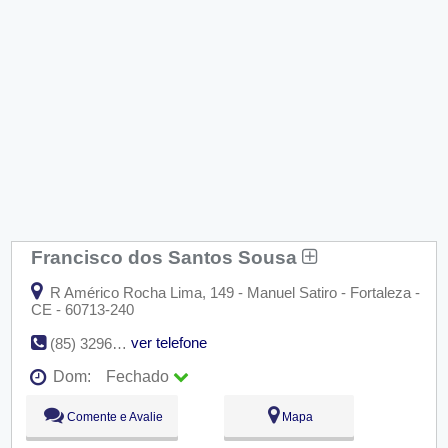
Francisco dos Santos Sousa
R Américo Rocha Lima, 149 - Manuel Satiro - Fortaleza -
CE - 60713-240
ver telefone
(85) 3296-1446
Dom:
Fechado
Seg:
09:00 - 18:00
Comente e Avalie
Mapa
Ter:
09:00 - 18:00
Qua:
09:00 - 18:00