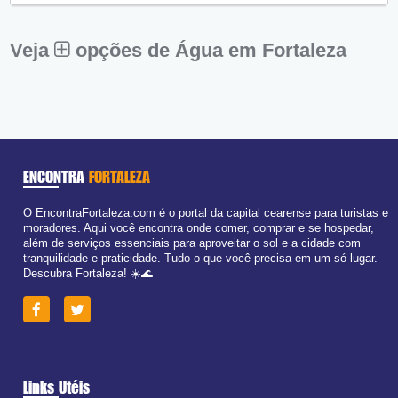
Sex:
09:00 - 18:00
Sáb:
Fechado
Dom:
Fechado
Veja
opções de Água em Fortaleza
ENCONTRA
FORTALEZA
O EncontraFortaleza.com é o portal da capital cearense para turistas e
moradores. Aqui você encontra onde comer, comprar e se hospedar,
além de serviços essenciais para aproveitar o sol e a cidade com
tranquilidade e praticidade. Tudo o que você precisa em um só lugar.
Descubra Fortaleza! ☀️🌊
Links Utéis