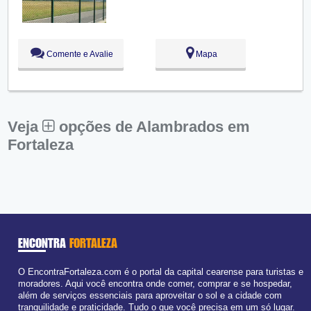
Qui:
09:00 - 18:00
Sex:
09:00 - 18:00
Sáb:
Fechado
Dom:
Fechado
Comente e Avalie
Mapa
Veja
opções de Alambrados em
Fortaleza
ENCONTRA
FORTALEZA
O EncontraFortaleza.com é o portal da capital cearense para turistas e
moradores. Aqui você encontra onde comer, comprar e se hospedar,
além de serviços essenciais para aproveitar o sol e a cidade com
tranquilidade e praticidade. Tudo o que você precisa em um só lugar.