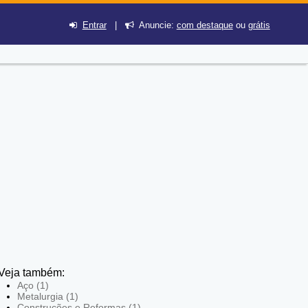
Entrar
|
Anuncie:
com destaque
ou
grátis
Veja também:
Aço (1)
Metalurgia (1)
Construções e Reformas (1)