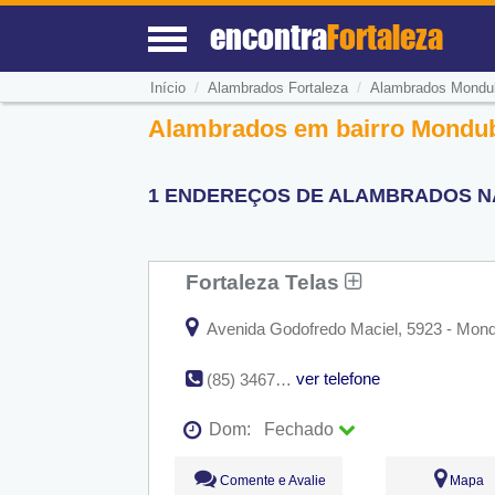
encontra
Fortaleza
/
/
Início
Alambrados Fortaleza
Alambrados Mondu
Alambrados em bairro Mondub
1 ENDEREÇOS DE ALAMBRADOS NA
Fortaleza Telas
Avenida Godofredo Maciel, 5923 - Mond
ver telefone
(85) 3467-6536
Dom:
Fechado
Seg:
09:00 - 18:00
Comente e Avalie
Mapa
Ter:
09:00 - 18:00