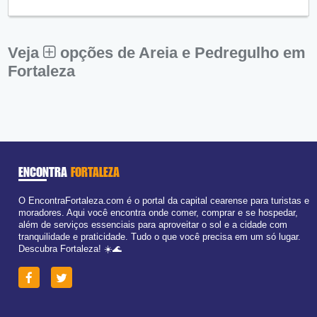
Qui:
09:00 - 18:00
Sex:
09:00 - 18:00
Sáb:
Fechado
Dom:
Fechado
Veja
opções de Areia e Pedregulho em
Fortaleza
ENCONTRA
FORTALEZA
O EncontraFortaleza.com é o portal da capital cearense para turistas e
moradores. Aqui você encontra onde comer, comprar e se hospedar,
além de serviços essenciais para aproveitar o sol e a cidade com
tranquilidade e praticidade. Tudo o que você precisa em um só lugar.
Descubra Fortaleza! ☀️🌊