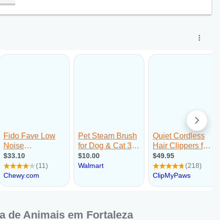
a de Animais em Fortaleza