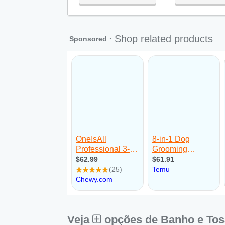
Qua:
09:00 - 18:00
Qui:
09:00 - 18:00
Sex:
09:00 - 18:00
Sáb:
Fechado
Dom:
Fechado
Veja
opções de Banho e Tos