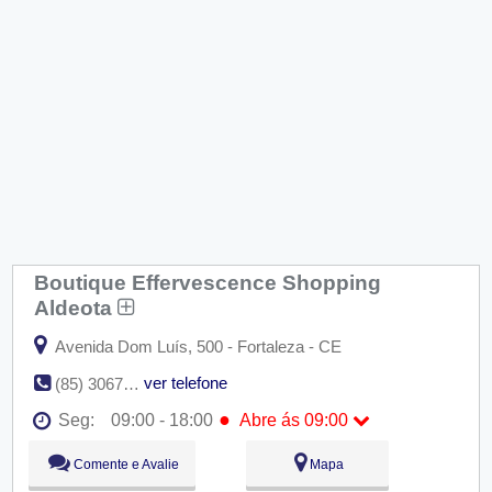
Boutique Effervescence Shopping
Aldeota
Avenida Dom Luís, 500 - Fortaleza - CE
ver telefone
(85) 3067-5227
●
Seg:
09:00 - 18:00
Abre ás 09:00
●
Seg:
09:00 - 18:00
Abre ás 09:00
Comente e Avalie
Mapa
Ter:
09:00 - 18:00
Qua:
09:00 - 18:00