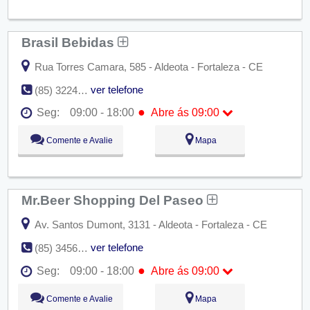
Qui:
09:00 - 18:00
Sex:
09:00 - 18:00
Sáb:
Fechado
Brasil Bebidas
Dom:
Fechado
Rua Torres Camara, 585 - Aldeota - Fortaleza - CE
ver telefone
(85) 3224-4488
●
Seg:
09:00 - 18:00
Abre ás 09:00
●
Seg:
09:00 - 18:00
Abre ás 09:00
Comente e Avalie
Mapa
Ter:
09:00 - 18:00
Qua:
09:00 - 18:00
Qui:
09:00 - 18:00
Sex:
09:00 - 18:00
Sáb:
Fechado
Mr.Beer Shopping Del Paseo
Dom:
Fechado
Av. Santos Dumont, 3131 - Aldeota - Fortaleza - CE
ver telefone
(85) 3456-3215
●
Seg:
09:00 - 18:00
Abre ás 09:00
●
Seg:
09:00 - 18:00
Abre ás 09:00
Comente e Avalie
Mapa
Ter:
09:00 - 18:00