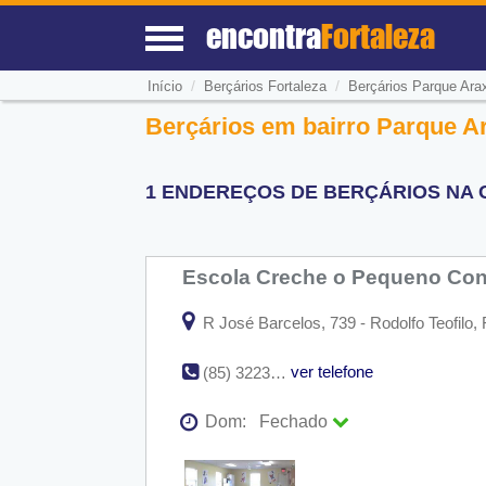
encontra
Fortaleza
/
/
Início
Berçários Fortaleza
Berçários Parque Ara
Berçários em bairro Parque Ar
1 ENDEREÇOS DE BERÇÁRIOS NA 
Escola Creche o Pequeno Con
R José Barcelos, 739 - Rodolfo Teofilo, 
ver telefone
(85) 3223-7383
Dom:
Fechado
Seg:
09:00 - 18:00
Ter:
09:00 - 18:00