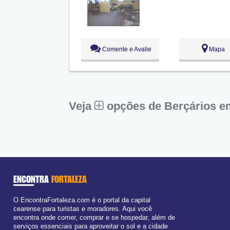
Qua:
09:00 - 18:00
Qui:
09:00 - 18:00
Sex:
09:00 - 18:00
Sáb:
Fechado
Dom:
Fechado
Comente e Avalie
Mapa
Veja
opções de Berçários e
ENCONTRA
FORTALEZA
O EncontraFortaleza.com é o portal da capital
cearense para turistas e moradores. Aqui você
encontra onde comer, comprar e se hospedar, além de
serviços essenciais para aproveitar o sol e a cidade