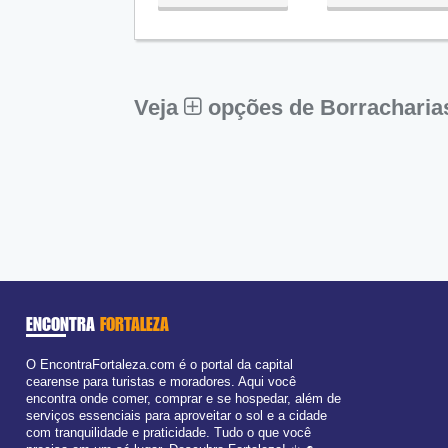
Qua:
09:00 - 18:00
Qui:
09:00 - 18:00
●
Sex:
09:00 - 18:00
Fechado
Sáb:
Fechado
Dom:
Fechado
Veja
opções de Borracharia
ENCONTRA
FORTALEZA
O EncontraFortaleza.com é o portal da capital
cearense para turistas e moradores. Aqui você
encontra onde comer, comprar e se hospedar, além de
serviços essenciais para aproveitar o sol e a cidade
com tranquilidade e praticidade. Tudo o que você