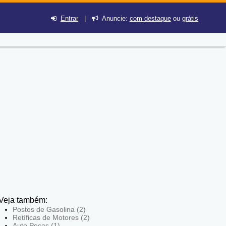
Entrar
|
Anuncie:
com destaque
ou
grátis
Veja também:
Postos de Gasolina (2)
Retíficas de Motores (2)
Auto Peças (1)