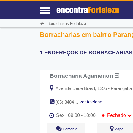
encontra
Fortaleza
Borracharias Fortaleza
Borracharias em bairro Parang
1 ENDEREÇOS DE BORRACHARIAS 
Borracharia Agamenon
Avenida Dedé Brasil, 1295 - Parangaba 
ver telefone
(85) 3484-7938
●
Sex:
09:00 - 18:00
Fechado
Seg:
09:00 - 18:00
Comente
Mapa
Ter:
09:00 - 18:00