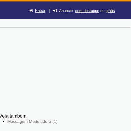
Entrar
|
Anuncie:
com destaque
ou
grátis
Veja também:
Massagem Modeladora (1)