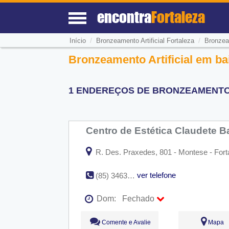
encontra
Fortaleza
/
/
Início
Bronzeamento Artificial Fortaleza
Bronzea
Bronzeamento Artificial em ba
1 ENDEREÇOS DE BRONZEAMENTO A
Centro de Estética Claudete 
R. Des. Praxedes, 801 - Montese - Fort
ver telefone
(85) 3463-9618
Dom:
Fechado
Seg:
09:00 - 18:00
Comente e Avalie
Mapa
Ter:
09:00 - 18:00