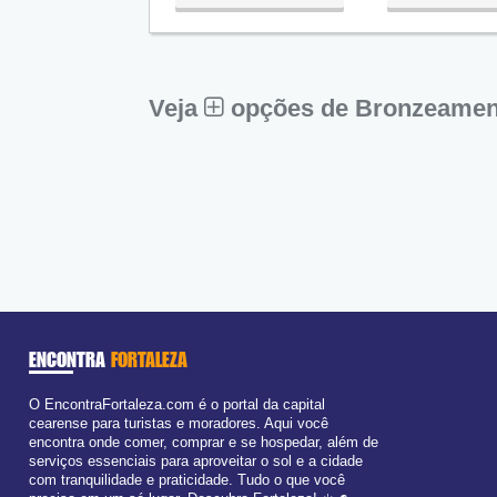
Qua:
09:00 - 18:00
Qui:
09:00 - 18:00
Sex:
09:00 - 18:00
Sáb:
Fechado
Dom:
Fechado
Veja
opções de Bronzeamento
ENCONTRA
FORTALEZA
O EncontraFortaleza.com é o portal da capital
cearense para turistas e moradores. Aqui você
encontra onde comer, comprar e se hospedar, além de
serviços essenciais para aproveitar o sol e a cidade
com tranquilidade e praticidade. Tudo o que você