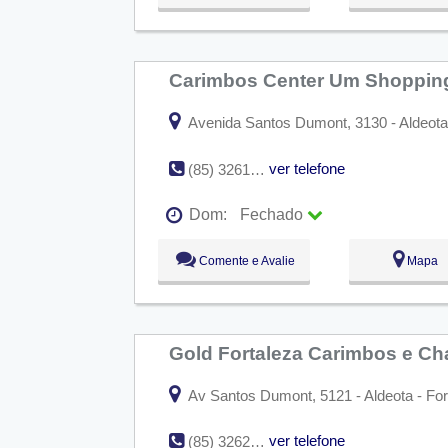
Qua:
09:00 - 18:00
Qui:
09:00 - 18:00
Sex:
09:00 - 18:00
Sáb:
Fechado
Carimbos Center Um Shoppi
Dom:
Fechado
Avenida Santos Dumont, 3130 - Aldeota 
ver telefone
(85) 3261-5994
Dom:
Fechado
Seg:
09:00 - 18:00
Comente e Avalie
Mapa
Ter:
09:00 - 18:00
Qua:
09:00 - 18:00
Qui:
09:00 - 18:00
Sex:
09:00 - 18:00
Sáb:
Fechado
Gold Fortaleza Carimbos e C
Dom:
Fechado
Av Santos Dumont, 5121 - Aldeota - For
ver telefone
(85) 3262-5690