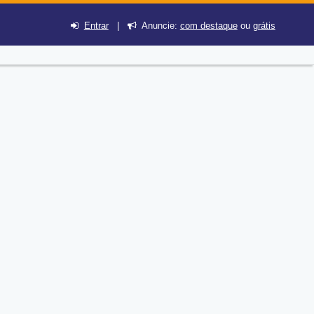
Entrar
|
Anuncie:
com destaque
ou
grátis