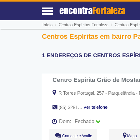
encontra
Fortaleza
/
/
Início
Centros Espíritas Fortaleza
Centros Espír
Centros Espíritas em bairro P
1 ENDEREÇOS DE CENTROS ESPÍRI
Centro Espirita Grão de Most
R Torres Portugal, 257 - Parquelândia - 
ver telefone
(85) 3281-5147
Dom:
Fechado
Seg:
09:00 - 18:00
Comente e Avalie
Mapa
Ter:
09:00 - 18:00