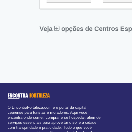
Qua:
09:00 - 18:00
Qui:
09:00 - 18:00
Sex:
09:00 - 18:00
Sáb:
Fechado
Dom:
Fechado
Veja
opções de Centros Espí
ENCONTRA
FORTALEZA
O EncontraFortaleza.com é o portal da capital
cearense para turistas e moradores. Aqui você
encontra onde comer, comprar e se hospedar, além de
serviços essenciais para aproveitar o sol e a cidade
com tranquilidade e praticidade. Tudo o que você