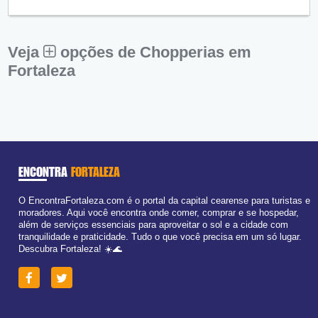
Qui:
09:00 - 18:00
●
Sex:
09:00 - 18:00
Fechado
Sáb:
Fechado
Dom:
Fechado
Veja
opções de Chopperias em
Fortaleza
ENCONTRA
FORTALEZA
O EncontraFortaleza.com é o portal da capital cearense para turistas e
moradores. Aqui você encontra onde comer, comprar e se hospedar,
além de serviços essenciais para aproveitar o sol e a cidade com
tranquilidade e praticidade. Tudo o que você precisa em um só lugar.
Descubra Fortaleza! ☀️🌊