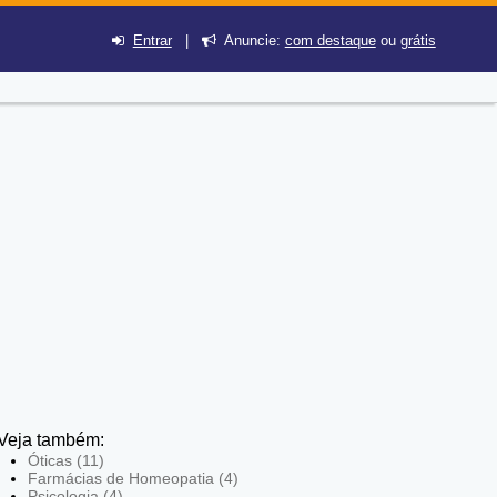
Entrar
|
Anuncie:
com destaque
ou
grátis
Veja também:
Óticas (11)
Farmácias de Homeopatia (4)
Psicologia (4)