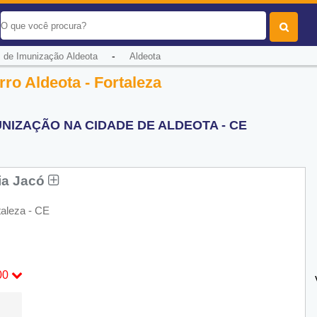
-
s de Imunização Aldeota
Aldeota
ro Aldeota - Fortaleza
UNIZAÇÃO NA CIDADE DE ALDEOTA - CE
bia Jacó
taleza - CE
00
00