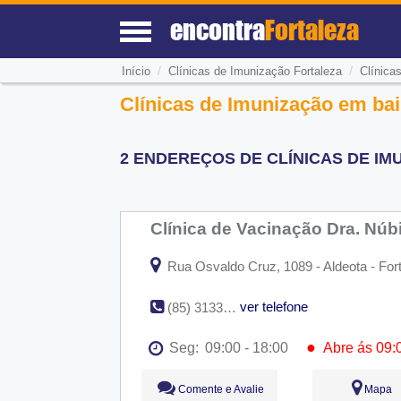
encontra
Fortaleza
/
/
Início
Clínicas de Imunização Fortaleza
Clínica
Clínicas de Imunização em bair
2 ENDEREÇOS DE CLÍNICAS DE IM
Clínica de Vacinação Dra. Nú
Rua Osvaldo Cruz, 1089 - Aldeota - For
ver telefone
(85) 3133-5853
●
Seg:
09:00 - 18:00
Abre ás 09:
●
Seg:
09:00 - 18:00
Abre ás 09:
Comente e Avalie
Mapa
Ter:
09:00 - 18:00