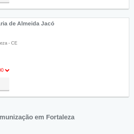
ria de Almeida Jacó
leza - CE
00
00
Imunização em Fortaleza