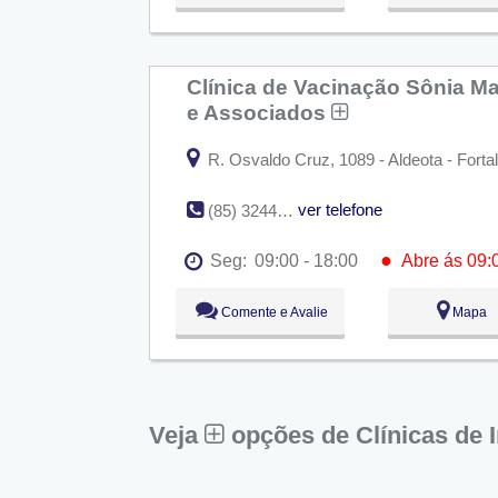
Qua:
09:00 - 18:00
Qui:
09:00 - 18:00
Sex:
09:00 - 18:00
Sáb:
Fechado
Clínica de Vacinação Sônia Ma
Dom:
Fechado
e Associados
R. Osvaldo Cruz, 1089 - Aldeota - Forta
ver telefone
(85) 3244-3111
●
Seg:
09:00 - 18:00
Abre ás 09:
●
Seg:
09:00 - 18:00
Abre ás 09:
Comente e Avalie
Mapa
Ter:
09:00 - 18:00
Qua:
09:00 - 18:00
Qui:
09:00 - 18:00
Sex:
09:00 - 18:00
Sáb:
Fechado
Dom:
Fechado
Veja
opções de Clínicas de 