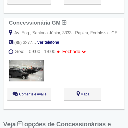
Qua:
09:00 - 18:00
Qui:
09:00 - 18:00
●
Sex:
09:00 - 18:00
Fechado
Sáb:
Fechado
Concessionária GM
Dom:
Fechado
Av. Eng , Santana Júnior, 3333 - Papicu, Fortaleza - CE
ver telefone
(85) 3277-5000
●
Sex:
09:00 - 18:00
Fechado
Seg:
09:00 - 18:00
Ter:
09:00 - 18:00
Qua:
09:00 - 18:00
Qui:
09:00 - 18:00
●
Sex:
09:00 - 18:00
Fechado
Sáb:
Fechado
Dom:
Fechado
Comente e Avalie
Mapa
Veja
opções de Concessionárias e