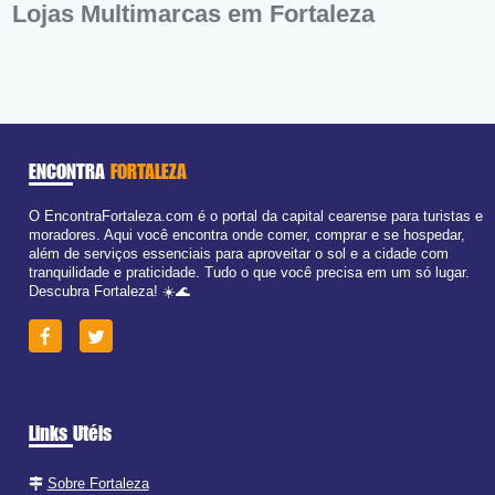
Lojas Multimarcas em Fortaleza
ENCONTRA
FORTALEZA
O EncontraFortaleza.com é o portal da capital cearense para turistas e
moradores. Aqui você encontra onde comer, comprar e se hospedar,
além de serviços essenciais para aproveitar o sol e a cidade com
tranquilidade e praticidade. Tudo o que você precisa em um só lugar.
Descubra Fortaleza! ☀️🌊
Links Utéis
Sobre Fortaleza