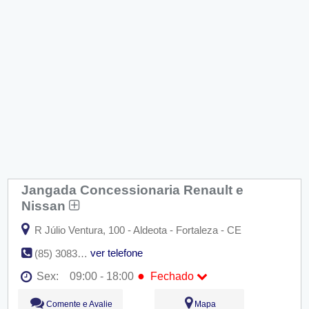
Jangada Concessionaria Renault e
Nissan
R Júlio Ventura, 100 - Aldeota - Fortaleza - CE
ver telefone
(85) 3083-6600
●
Sex:
09:00 - 18:00
Fechado
Seg:
09:00 - 18:00
Comente e Avalie
Mapa
Ter:
09:00 - 18:00