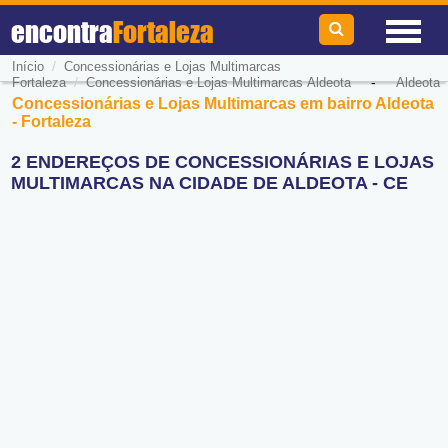
encontra
Fortaleza
/
Início
Concessionárias e Lojas Multimarcas
/
-
Fortaleza
Concessionárias e Lojas Multimarcas Aldeota
Aldeota
Concessionárias e Lojas Multimarcas em bairro Aldeota
- Fortaleza
2 ENDEREÇOS DE CONCESSIONÁRIAS E LOJAS
MULTIMARCAS NA CIDADE DE ALDEOTA - CE