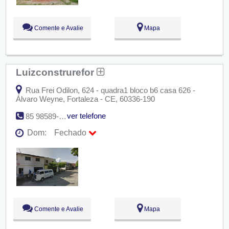
Sex:
09:00 - 18:00
Sáb:
Fechado
Dom:
Fechado
Comente e Avalie
Mapa
Luizconstrurefor
Rua Frei Odilon, 624 - quadra1 bloco b6 casa 626 -
Álvaro Weyne, Fortaleza - CE, 60336-190
ver telefone
85 98589-8238
Dom:
Fechado
Seg:
09:00 - 18:00
Ter:
09:00 - 18:00
Qua:
09:00 - 18:00
Qui:
09:00 - 18:00
Sex:
09:00 - 18:00
Sáb:
Fechado
Dom:
Fechado
Comente e Avalie
Mapa