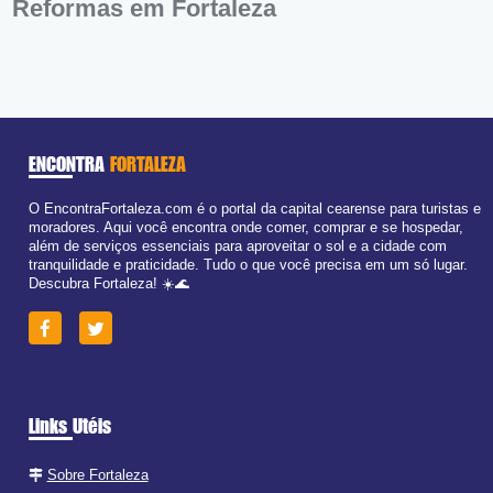
Reformas em Fortaleza
ENCONTRA
FORTALEZA
O EncontraFortaleza.com é o portal da capital cearense para turistas e
moradores. Aqui você encontra onde comer, comprar e se hospedar,
além de serviços essenciais para aproveitar o sol e a cidade com
tranquilidade e praticidade. Tudo o que você precisa em um só lugar.
Descubra Fortaleza! ☀️🌊
Links Utéis
Sobre Fortaleza