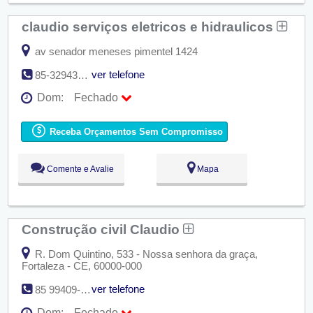
Sex:
09:00 - 18:00
Sáb:
Fechado
claudio serviços eletricos e hidraulicos
Dom:
Fechado
av senador meneses pimentel 1424
ver telefone
85-32943395-----85-88437921
Dom:
Fechado
Seg:
09:00 - 18:00
Ter:
09:00 - 18:00
Receba Orçamentos Sem Compromisso
Qua:
09:00 - 18:00
Qui:
09:00 - 18:00
Sex:
09:00 - 18:00
Comente e Avalie
Mapa
Sáb:
Fechado
Dom:
Fechado
Construção civil Claudio
R. Dom Quintino, 533 - Nossa senhora da graça,
Fortaleza - CE, 60000-000
ver telefone
85 99409-8227
Dom:
Fechado