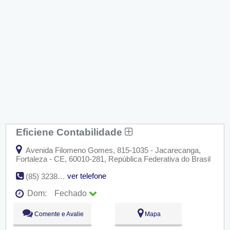
Eficiene Contabilidade
Avenida Filomeno Gomes, 815-1035 - Jacarecanga,
Fortaleza - CE, 60010-281, República Federativa do Brasil
ver telefone
(85) 3238-1228
Dom:
Fechado
Seg:
09:00 - 18:00
Comente e Avalie
Mapa
Ter:
09:00 - 18:00
Qua:
09:00 - 18:00