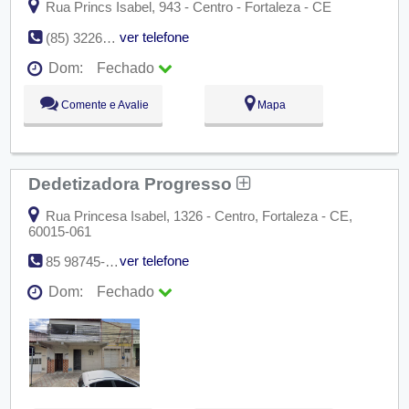
Rua Princs Isabel, 943 - Centro - Fortaleza - CE
ver telefone
(85) 3226-5571
Dom:
Fechado
Seg:
09:00 - 18:00
Comente e Avalie
Mapa
Ter:
09:00 - 18:00
Qua:
09:00 - 18:00
Qui:
09:00 - 18:00
Sex:
09:00 - 18:00
Sáb:
Fechado
Dedetizadora Progresso
Dom:
Fechado
Rua Princesa Isabel, 1326 - Centro, Fortaleza - CE,
60015-061
ver telefone
85 98745-3037
Dom:
Fechado
Seg:
09:00 - 18:00
Ter:
09:00 - 18:00
Qua:
09:00 - 18:00
Qui:
09:00 - 18:00
Sex:
09:00 - 18:00
Sáb:
Fechado