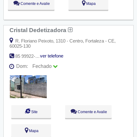
Comente e Avalie
Mapa
Cristal Dedetizadora
R. Floriano Peixoto, 1310 - Centro, Fortaleza - CE,
60025-130
ver telefone
85 99922-3780
Dom:
Fechado
Seg:
09:00 - 18:00
Ter:
09:00 - 18:00
Qua:
09:00 - 18:00
Qui:
09:00 - 18:00
Sex:
09:00 - 18:00
Sáb:
Fechado
Dom:
Fechado
Site
Comente e Avalie
Mapa