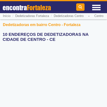
encontra
Fortaleza
/
/
-
Início
Dedetizadoras Fortaleza
Dedetizadoras Centro
Centro
Dedetizadoras em bairro Centro - Fortaleza
10 ENDEREÇOS DE DEDETIZADORAS NA
CIDADE DE CENTRO - CE