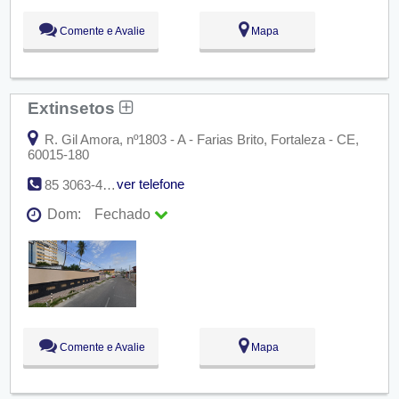
Sáb:
Fechado
Dom:
Fechado
Comente e Avalie
Mapa
Extinsetos
R. Gil Amora, nº1803 - A - Farias Brito, Fortaleza - CE,
60015-180
ver telefone
85 3063-4160
Dom:
Fechado
Seg:
09:00 - 18:00
Ter:
09:00 - 18:00
Qua:
09:00 - 18:00
Qui:
09:00 - 18:00
Sex:
09:00 - 18:00
Sáb:
Fechado
Dom:
Fechado
Comente e Avalie
Mapa