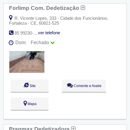
Forlimp Com. Dedetização
R. Vicente Lopes, 333 - Cidade dos Funcionários,
Fortaleza - CE, 60821-525
ver telefone
85 99230-1616
Dom:
Fechado
Seg:
09:00 - 18:00
Ter:
09:00 - 18:00
Qua:
09:00 - 18:00
Qui:
09:00 - 18:00
Sex:
09:00 - 18:00
Sáb:
Fechado
Dom:
Fechado
Site
Comente e Avalie
Mapa
Pragmax Dedetizadora