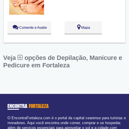
Qua:
09:00 - 18:00
Qui:
09:00 - 18:00
Sex:
09:00 - 18:00
Sáb:
Fechado
Dom:
Fechado
Comente e Avalie
Mapa
Veja
opções de Depilação, Manicure e
Pedicure em Fortaleza
ENCONTRA
FORTALEZA
O EncontraFortaleza.com é o portal da capital cearense para turistas e
moradores. Aqui você encontra onde comer, comprar e se hospedar,
além de serviços essenciais para aproveitar o sol e a cidade com