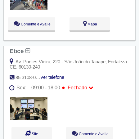
Qui:
09:00 - 18:00
●
Sex:
09:00 - 18:00
Fechado
Sáb:
Fechado
Dom:
Fechado
Comente e Avalie
Mapa
Etice
Av. Pontes Vieira, 220 - São João do Tauape, Fortaleza -
CE, 60130-240
ver telefone
85 3108-0000
●
Sex:
09:00 - 18:00
Fechado
Seg:
09:00 - 18:00
Ter:
09:00 - 18:00
Qua:
09:00 - 18:00
Qui:
09:00 - 18:00
●
Sex:
09:00 - 18:00
Fechado
Sáb:
Fechado
Dom:
Fechado
Site
Comente e Avalie