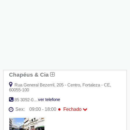
Chapéus & Cia
Rua General Bezerril, 205 - Centro, Fortaleza - CE,
60055-100
ver telefone
85 3092-0305
●
Sex:
09:00 - 18:00
Fechado
Seg:
09:00 - 18:00
Ter:
09:00 - 18:00
Qua:
09:00 - 18:00