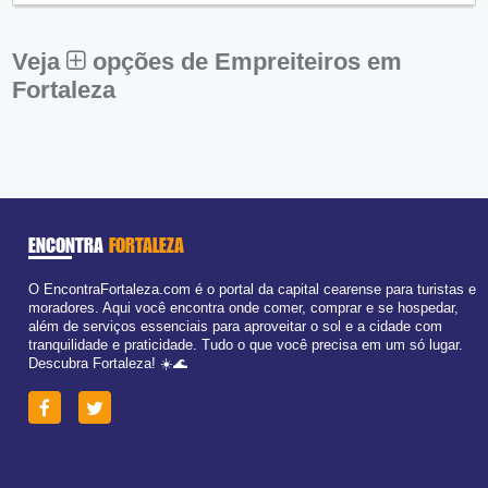
Sex:
09:00 - 18:00
Sáb:
Fechado
Dom:
Fechado
Veja
opções de Empreiteiros em
Fortaleza
ENCONTRA
FORTALEZA
O EncontraFortaleza.com é o portal da capital cearense para turistas e
moradores. Aqui você encontra onde comer, comprar e se hospedar,
além de serviços essenciais para aproveitar o sol e a cidade com
tranquilidade e praticidade. Tudo o que você precisa em um só lugar.
Descubra Fortaleza! ☀️🌊