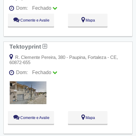
Dom:
Fechado
Seg:
09:00 - 18:00
Comente e Avalie
Mapa
Ter:
09:00 - 18:00
Qua:
09:00 - 18:00
Qui:
09:00 - 18:00
Sex:
09:00 - 18:00
Sáb:
Fechado
Tektoyprint
Dom:
Fechado
R. Clemente Pereira, 380 - Paupina, Fortaleza - CE,
60872-655
Dom:
Fechado
Seg:
09:00 - 18:00
Ter:
09:00 - 18:00
Qua:
09:00 - 18:00
Qui:
09:00 - 18:00
Sex:
09:00 - 18:00
Sáb:
Fechado
Dom:
Fechado
Comente e Avalie
Mapa