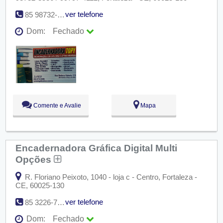
ver telefone
85 98732-8586
Dom:
Fechado
Seg:
09:00 - 18:00
Ter:
09:00 - 18:00
Qua:
09:00 - 18:00
Qui:
09:00 - 18:00
Sex:
09:00 - 18:00
Sáb:
Fechado
Dom:
Fechado
Comente e Avalie
Mapa
Encadernadora Gráfica Digital Multi
Opções
R. Floriano Peixoto, 1040 - loja c - Centro, Fortaleza -
CE, 60025-130
ver telefone
85 3226-7851
Dom:
Fechado