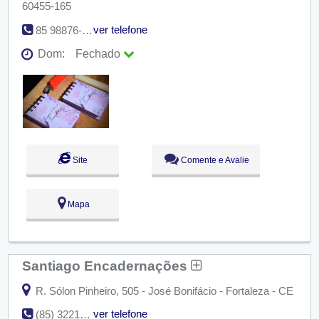
60455-165
ver telefone
85 98876-7596
Dom:
Fechado
Seg:
09:00 - 18:00
Ter:
09:00 - 18:00
Qua:
09:00 - 18:00
Qui:
09:00 - 18:00
Sex:
09:00 - 18:00
Sáb:
Fechado
Dom:
Fechado
Site
Comente e Avalie
Mapa
Santiago Encadernações
R. Sólon Pinheiro, 505 - José Bonifácio - Fortaleza - CE
ver telefone
(85) 3221-5708