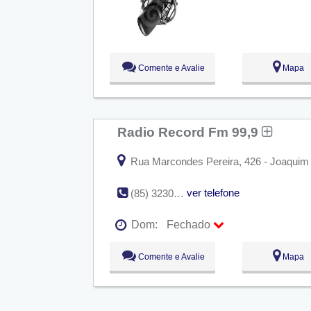
Qua:
09:00 - 18:00
Qui:
09:00 - 18:00
Sex:
09:00 - 18:00
Sáb:
Fechado
Dom:
Fechado
Comente e Avalie
Mapa
Radio Record Fm 99,9
Rua Marcondes Pereira, 426 - Joaquim T
ver telefone
(85) 3230-9900
Dom:
Fechado
Seg:
09:00 - 18:00
Comente e Avalie
Mapa
Ter:
09:00 - 18:00
Qua:
09:00 - 18:00
Qui:
09:00 - 18:00
Sex:
09:00 - 18:00
Sáb:
Fechado