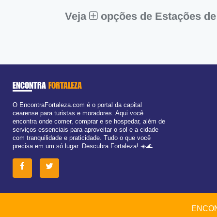
Dom:
Fechado
Veja
opções de Estações de
ENCONTRA
FORTALEZA
O EncontraFortaleza.com é o portal da capital
cearense para turistas e moradores. Aqui você
encontra onde comer, comprar e se hospedar, além de
serviços essenciais para aproveitar o sol e a cidade
com tranquilidade e praticidade. Tudo o que você
precisa em um só lugar. Descubra Fortaleza! ☀️🌊
ENCON