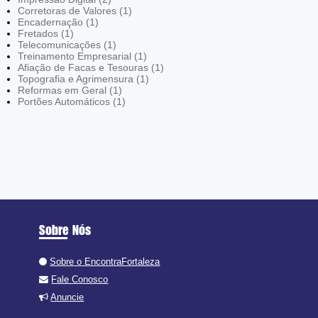
Corretoras de Valores (1)
Encadernação (1)
Fretados (1)
Telecomunicações (1)
Treinamento Empresarial (1)
Afiação de Facas e Tesouras (1)
Topografia e Agrimensura (1)
Reformas em Geral (1)
Portões Automáticos (1)
Sobre Nós
Sobre o EncontraFortaleza
Fale Conosco
Anuncie