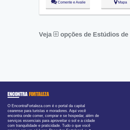
Comente e Avalie
Mapa
Ter:
09:00 - 18:00
Qua:
09:00 - 18:00
Qui:
09:00 - 18:00
Sex:
09:00 - 18:00
Sáb:
Fechado
Dom:
Fechado
Veja
opções de Estúdios de 
ENCONTRA
FORTALEZA
O EncontraFortaleza.com é o portal da capital
cearense para turistas e moradores. Aqui você
encontra onde comer, comprar e se hospedar, além de
serviços essenciais para aproveitar o sol e a cidade
com tranquilidade e praticidade. Tudo o que você