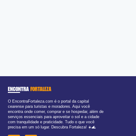
ENCONTRA
FORTALEZA
O EncontraFortaleza.com é o portal da capital
cearense para turistas e moradores. Aqui você
encontra onde comer, comprar e se hospedar, além de
serviços essenciais para aproveitar o sol e a cidade
com tranquilidade e praticidade. Tudo o que você
precisa em um só lugar. Descubra Fortaleza! ☀️🌊