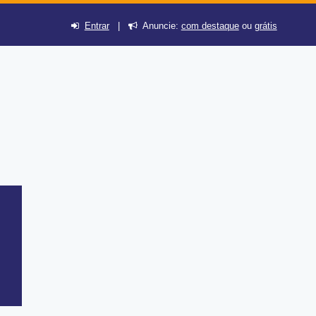
Entrar
|
Anuncie:
com destaque
ou
grátis