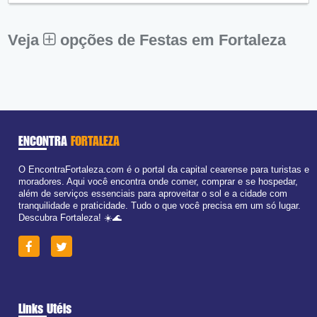
Sex:
09:00 - 18:00
Sáb:
Fechado
Dom:
Fechado
Veja
opções de Festas em Fortaleza
ENCONTRA
FORTALEZA
O EncontraFortaleza.com é o portal da capital cearense para turistas e
moradores. Aqui você encontra onde comer, comprar e se hospedar,
além de serviços essenciais para aproveitar o sol e a cidade com
tranquilidade e praticidade. Tudo o que você precisa em um só lugar.
Descubra Fortaleza! ☀️🌊
Links Utéis