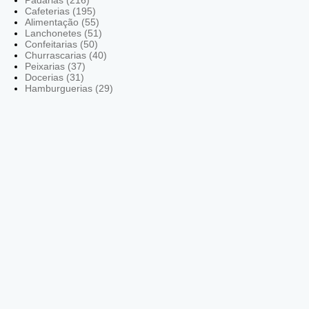
Cafeterias (195)
Alimentação (55)
Lanchonetes (51)
Confeitarias (50)
Churrascarias (40)
Peixarias (37)
Docerias (31)
Hamburguerias (29)