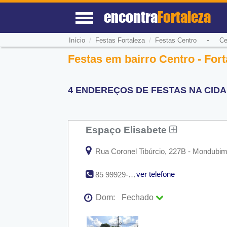
encontra
Fortaleza
/
/
-
Início
Festas Fortaleza
Festas Centro
Ce
Festas em bairro Centro - For
4 ENDEREÇOS DE FESTAS NA CIDA
Espaço Elisabete
Rua Coronel Tibúrcio, 227B - Mondubim,
ver telefone
85 99929-2076
Dom:
Fechado
Seg:
09:00 - 18:00
Ter:
09:00 - 18:00