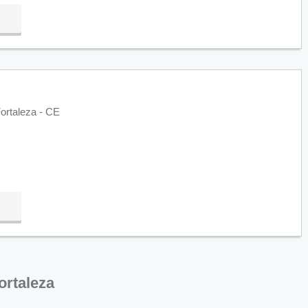
Fortaleza - CE
ortaleza