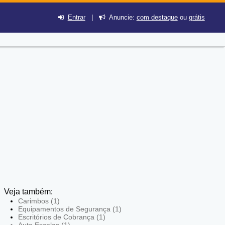
Entrar
|
Anuncie:
com destaque
ou
grátis
Veja também:
Carimbos (1)
Equipamentos de Segurança (1)
Escritórios de Cobrança (1)
Auto Escolas (1)