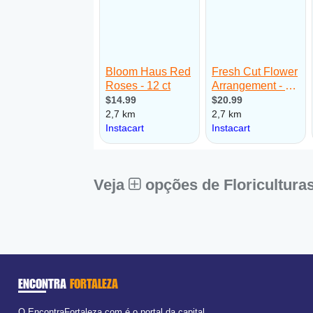
Veja
opções de Floricultura
ENCONTRA
FORTALEZA
O EncontraFortaleza.com é o portal da capital