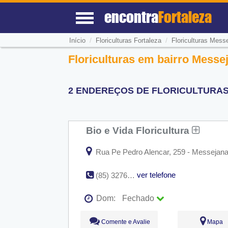
encontra
Fortaleza
/
/
Início
Floriculturas Fortaleza
Floriculturas Mess
Floriculturas em bairro Messej
2 ENDEREÇOS DE FLORICULTURAS
Bio e Vida Floricultura
Rua Pe Pedro Alencar, 259 - Messejana 
ver telefone
(85) 3276-5944
Dom:
Fechado
Seg:
09:00 - 18:00
Comente e Avalie
Mapa
Ter:
09:00 - 18:00