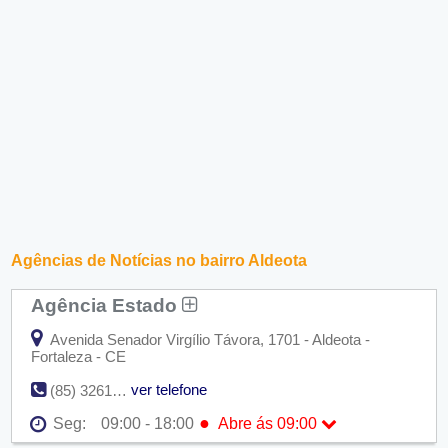
Agências de Notícias no bairro Aldeota
Agência Estado
Avenida Senador Virgílio Távora, 1701 - Aldeota -
Fortaleza - CE
ver telefone
(85) 3261-3155
●
Seg:
09:00 - 18:00
Abre ás 09:00