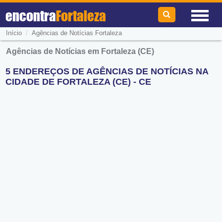
encontra
Fortaleza
/
Início
Agências de Notícias Fortaleza
Agências de Notícias em Fortaleza (CE)
5 ENDEREÇOS DE AGÊNCIAS DE NOTÍCIAS NA
CIDADE DE FORTALEZA (CE) - CE