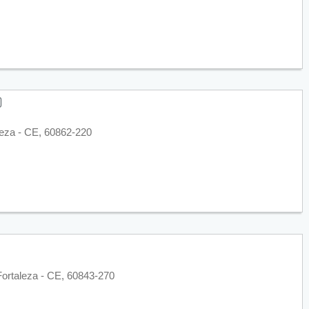
aleza - CE, 60862-220
Fortaleza - CE, 60843-270