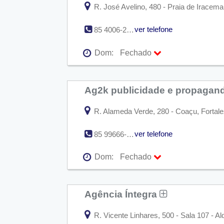
R. José Avelino, 480 - Praia de Iracema
ver telefone
85 4006-2727
Dom:
Fechado
Seg:
09:00 - 18:00
Ter:
09:00 - 18:00
Qua:
09:00 - 18:00
Ag2k publicidade e propagan
Qui:
09:00 - 18:00
Sex:
09:00 - 18:00
R. Alameda Verde, 280 - Coaçu, Fortal
Sáb:
Fechado
Dom:
Fechado
ver telefone
85 99666-1050
Dom:
Fechado
Seg:
09:00 - 18:00
Ter:
09:00 - 18:00
Qua:
09:00 - 18:00
Agência Íntegra
Qui:
09:00 - 18:00
Sex:
09:00 - 18:00
R. Vicente Linhares, 500 - Sala 107 - Al
Sáb:
Fechado