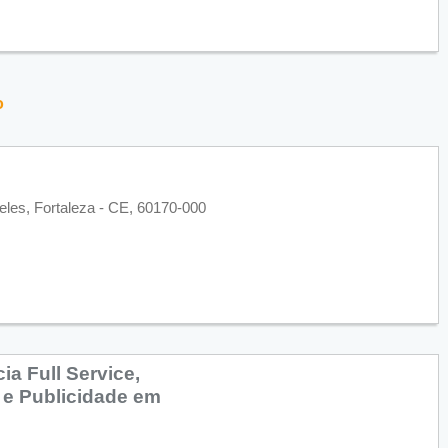
o
les, Fortaleza - CE, 60170-000
 Full Service,
 e Publicidade em