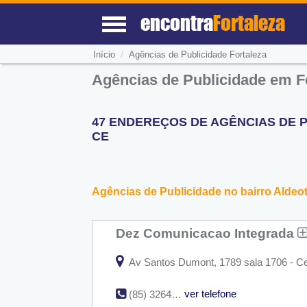
encontra
Fortaleza
/
Início
Agências de Publicidade Fortaleza
Agências de Publicidade em F
47 ENDEREÇOS DE AGÊNCIAS DE P
CE
Agências de Publicidade no bairro Aldeo
Dez Comunicacao Integrada
Av Santos Dumont, 1789 sala 1706 - Cen
ver telefone
(85) 3264-9876