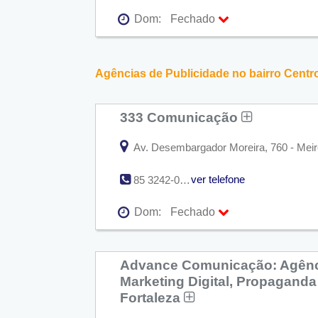
Dom:
Fechado
Seg:
09:00 - 18:00
Ter:
09:00 - 18:00
Qua:
09:00 - 18:00
Agências de Publicidade no bairro Centr
Qui:
09:00 - 18:00
Sex:
09:00 - 18:00
Sáb:
Fechado
333 Comunicação
Dom:
Fechado
Av. Desembargador Moreira, 760 - Meire
ver telefone
85 3242-0333
Dom:
Fechado
Seg:
09:00 - 18:00
Ter:
09:00 - 18:00
Qua:
09:00 - 18:00
Advance Comunicação: Agência
Qui:
09:00 - 18:00
Marketing Digital, Propaganda
Sex:
09:00 - 18:00
Fortaleza
Sáb:
Fechado
Dom:
Fechado