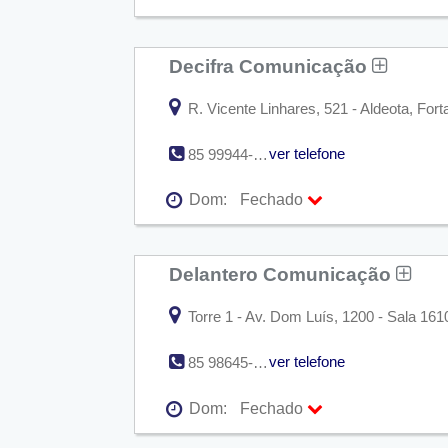
Seg:
09:00 - 18:00
Ter:
09:00 - 18:00
Qua:
09:00 - 18:00
Decifra Comunicação
Qui:
09:00 - 18:00
Sex:
09:00 - 18:00
R. Vicente Linhares, 521 - Aldeota, For
Sáb:
Fechado
Dom:
Fechado
ver telefone
85 99944-0052
Dom:
Fechado
Seg:
09:00 - 18:00
Ter:
09:00 - 18:00
Qua:
09:00 - 18:00
Delantero Comunicação
Qui:
09:00 - 18:00
Sex:
09:00 - 18:00
Torre 1 - Av. Dom Luís, 1200 - Sala 161
Sáb:
Fechado
Dom:
Fechado
ver telefone
85 98645-1944
Dom:
Fechado
Seg:
09:00 - 18:00