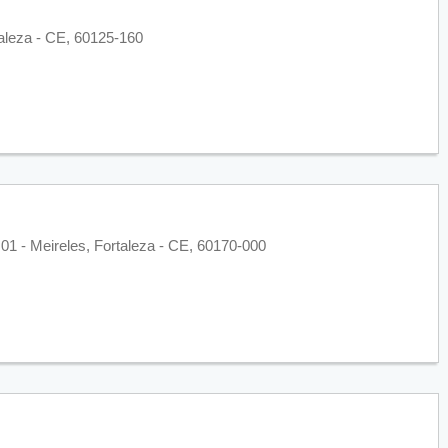
taleza - CE, 60125-160
01 - Meireles, Fortaleza - CE, 60170-000