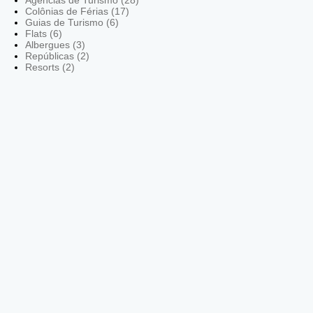
Colônias de Férias (17)
Guias de Turismo (6)
Flats (6)
Albergues (3)
Repúblicas (2)
Resorts (2)