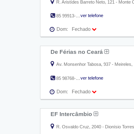
R. Aristídes Barreto Neto, 121 - Monte 
Sáb:
Fechado
Dom:
Fechado
ver telefone
85 99913-6830
Dom:
Fechado
Seg:
09:00 - 18:00
Ter:
09:00 - 18:00
Qua:
09:00 - 18:00
De Férias no Ceará
Qui:
09:00 - 18:00
Sex:
09:00 - 18:00
Av. Monsenhor Tabosa, 937 - Meireles, 
Sáb:
Fechado
Dom:
Fechado
ver telefone
85 98768-6540
Dom:
Fechado
Seg:
09:00 - 18:00
Ter:
09:00 - 18:00
Qua:
09:00 - 18:00
EF Intercâmbio
Qui:
09:00 - 18:00
Sex:
09:00 - 18:00
R. Osvaldo Cruz, 2040 - Dionísio Torres
Sáb:
Fechado
Dom:
Fechado