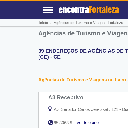
encontra
Fortaleza
/
Início
Agências de Turismo e Viagens Fortaleza
Agências de Turismo e Viagen
39 ENDEREÇOS DE AGÊNCIAS DE T
(CE) - CE
Agências de Turismo e Viagens no bairro
A3 Receptivo
Av. Senador Carlos Jereissati, 121 - D
ver telefone
85 3063-9963