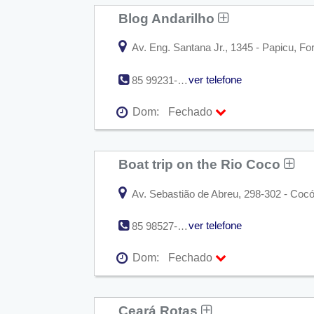
Ter:
09:00 - 18:00
Qua:
09:00 - 18:00
Blog Andarilho
Qui:
09:00 - 18:00
Sex:
09:00 - 18:00
Av. Eng. Santana Jr., 1345 - Papicu, Fo
Sáb:
Fechado
Dom:
Fechado
ver telefone
85 99231-2257
Dom:
Fechado
Seg:
09:00 - 18:00
Ter:
09:00 - 18:00
Qua:
09:00 - 18:00
Boat trip on the Rio Coco
Qui:
09:00 - 18:00
Sex:
09:00 - 18:00
Av. Sebastião de Abreu, 298-302 - Cocó
Sáb:
Fechado
Dom:
Fechado
ver telefone
85 98527-8216
Dom:
Fechado
Seg:
09:00 - 18:00
Ter:
09:00 - 18:00
Qua:
09:00 - 18:00
Ceará Rotas