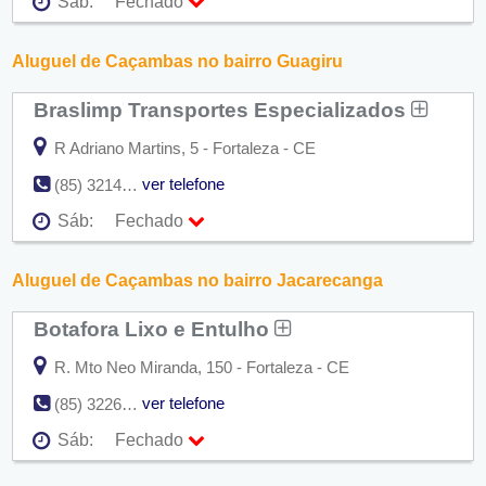
Sáb:
Fechado
Seg:
09:00 - 18:00
Ter:
09:00 - 18:00
Aluguel de Caçambas no bairro Guagiru
Qua:
09:00 - 18:00
Qui:
09:00 - 18:00
Braslimp Transportes Especializados
Sex:
09:00 - 18:00
Sáb:
Fechado
Dom:
Fechado
R Adriano Martins, 5 - Fortaleza - CE
ver telefone
(85) 3214-8854
Sáb:
Fechado
Seg:
09:00 - 18:00
Ter:
09:00 - 18:00
Aluguel de Caçambas no bairro Jacarecanga
Qua:
09:00 - 18:00
Qui:
09:00 - 18:00
Botafora Lixo e Entulho
Sex:
09:00 - 18:00
Sáb:
Fechado
Dom:
Fechado
R. Mto Neo Miranda, 150 - Fortaleza - CE
ver telefone
(85) 3226-6152
Sáb:
Fechado
Seg:
09:00 - 18:00