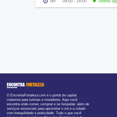
Ter:
09:00 - 18:00
Aberto
ag
Seg:
09:00 - 18:00
Ter:
09:00 - 18:00
Aberto
ago
Qua:
09:00 - 18:00
Qui:
09:00 - 18:00
Sex:
09:00 - 18:00
Sáb:
Fechado
Dom:
Fechado
ENCONTRA
FORTALEZA
O EncontraFortaleza.com é o portal da capital
cearense para turistas e moradores. Aqui você
encontra onde comer, comprar e se hospedar, além de
serviços essenciais para aproveitar o sol e a cidade
com tranquilidade e praticidade. Tudo o que você