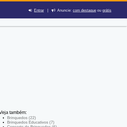
Entrar
|
Anuncie:
com destaque
ou
grátis
Veja também:
Brinquedos (22)
Brinquedos Educativos (7)
Conserto de Brinquedos (6)