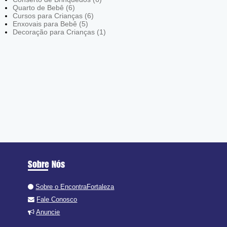
Quarto de Bebê (6)
Cursos para Crianças (6)
Enxovais para Bebê (5)
Decoração para Crianças (1)
Sobre Nós
Sobre o EncontraFortaleza
Fale Conosco
Anuncie