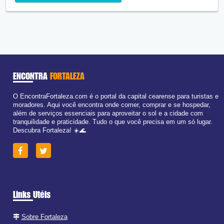
Qua:
09:00 - 18:00
Qui:
09:00 - 18:00
Sex:
09:00 - 18:00
Sáb:
Fechado
Dom:
Fechado
ENCONTRA
FORTALEZA
O EncontraFortaleza.com é o portal da capital cearense para turistas e
moradores. Aqui você encontra onde comer, comprar e se hospedar,
além de serviços essenciais para aproveitar o sol e a cidade com
tranquilidade e praticidade. Tudo o que você precisa em um só lugar.
Descubra Fortaleza! ☀️🌊
Links Utéis
Sobre Fortaleza