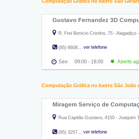
Computação Gráfica no bairro São Gerar
Qui:
09:00 - 18:00
Sex:
09:00 - 18:00
Aberto
ago
Sáb:
Fechado
Gustavo Fernandez 3D Compu
Dom:
Fechado
R. Frei Benício Cristino, 75 - Alagadiço 
ver telefone
(85) 8608-0226
Sex:
09:00 - 18:00
Aberto
ag
Seg:
09:00 - 18:00
Ter:
09:00 - 18:00
Qua:
09:00 - 18:00
Computação Gráfica no bairro São João
Qui:
09:00 - 18:00
Sex:
09:00 - 18:00
Aberto
ago
Sáb:
Fechado
Miragem Serviço de Computaç
Dom:
Fechado
Rua Capitão Gustavo, 4150 - Joaquim T
ver telefone
(85) 3257-1605