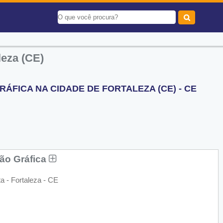
eza (CE)
FICA NA CIDADE DE FORTALEZA (CE) - CE
ão Gráfica
a - Fortaleza - CE