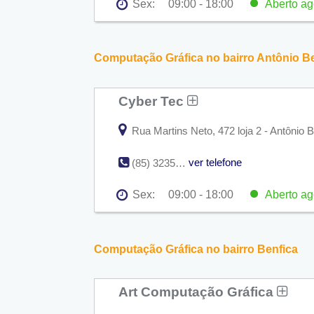
Sex:
09:00 - 18:00
Aberto
ag
Seg:
09:00 - 18:00
Ter:
09:00 - 18:00
Qua:
09:00 - 18:00
Computação Gráfica no bairro Antônio B
Qui:
09:00 - 18:00
Sex:
09:00 - 18:00
Aberto
ago
Sáb:
Fechado
Cyber Tec
Dom:
Fechado
Rua Martins Neto, 472 loja 2 - Antônio B
ver telefone
(85) 3235-4557
Sex:
09:00 - 18:00
Aberto
ag
Seg:
09:00 - 18:00
Ter:
09:00 - 18:00
Qua:
09:00 - 18:00
Computação Gráfica no bairro Benfica
Qui:
09:00 - 18:00
Sex:
09:00 - 18:00
Aberto
ago
Sáb:
Fechado
Art Computação Gráfica
Dom:
Fechado