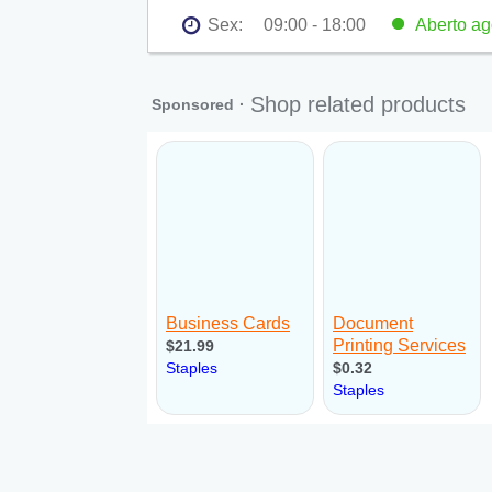
Sex:
09:00 - 18:00
Aberto
ag
Seg:
09:00 - 18:00
Ter:
09:00 - 18:00
Qua:
09:00 - 18:00
Qui:
09:00 - 18:00
Sex:
09:00 - 18:00
Aberto
ago
Sáb:
Fechado
Dom:
Fechado