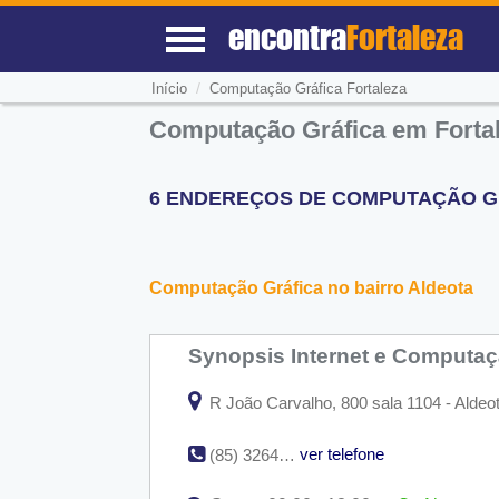
encontra
Fortaleza
/
Início
Computação Gráfica Fortaleza
Computação Gráfica em Fortal
6 ENDEREÇOS DE COMPUTAÇÃO GRÁ
Computação Gráfica no bairro Aldeota
Synopsis Internet e Computaç
R João Carvalho, 800 sala 1104 - Aldeot
ver telefone
(85) 3264-7181