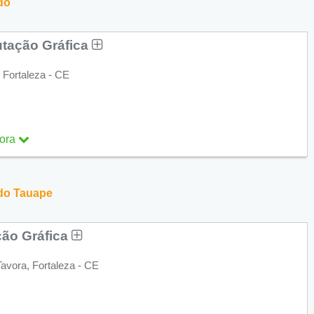
do
ra
tação Gráfica
- Fortaleza - CE
ora
 do Tauape
ra
ão Gráfica
avora, Fortaleza - CE