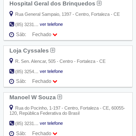
Ter:
09:00 - 18:00
Hospital Geral dos Brinquedos
Qua:
09:00 - 18:00
Qui:
09:00 - 18:00
Rua General Sampaio, 1397 - Centro, Fortaleza - CE
Sex:
09:00 - 18:00
Sáb:
Fechado
ver telefone
(85) 3231-5558
Dom:
Fechado
Sáb:
Fechado
Seg:
09:00 - 18:00
Ter:
09:00 - 18:00
Loja Cyssales
Qua:
09:00 - 18:00
Qui:
09:00 - 18:00
R. Sen. Alencar, 505 - Centro - Fortaleza - CE
Sex:
09:00 - 18:00
Sáb:
Fechado
ver telefone
(85) 3254-4696
Dom:
Fechado
Sáb:
Fechado
Seg:
09:00 - 18:00
Ter:
09:00 - 18:00
Manoel W Souza
Qua:
09:00 - 18:00
Qui:
09:00 - 18:00
Rua do Pocinho, 1-197 - Centro, Fortaleza - CE, 60055-
Sex:
09:00 - 18:00
120, República Federativa do Brasil
Sáb:
Fechado
Dom:
Fechado
ver telefone
(85) 3231-1070
Sáb:
Fechado