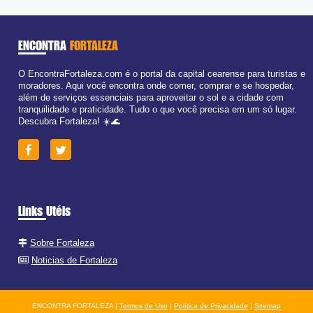
Sex:
09:00 - 18:00
Sáb:
Fechado
Dom:
Fechado
ENCONTRA
FORTALEZA
O EncontraFortaleza.com é o portal da capital cearense para turistas e
moradores. Aqui você encontra onde comer, comprar e se hospedar,
além de serviços essenciais para aproveitar o sol e a cidade com
tranquilidade e praticidade. Tudo o que você precisa em um só lugar.
Descubra Fortaleza! ☀️🌊
Links Utéis
Sobre Fortaleza
Noticias de Fortaleza
ENCONTRA FORTALEZA |
Termos de Uso
|
Política de Privacidade
|
Sitemap