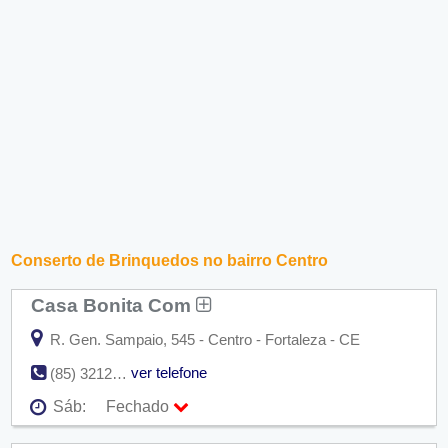
Conserto de Brinquedos no bairro Centro
Casa Bonita Com
R. Gen. Sampaio, 545 - Centro - Fortaleza - CE
ver telefone
(85) 3212-1298
Sáb:
Fechado
Seg:
09:00 - 18:00