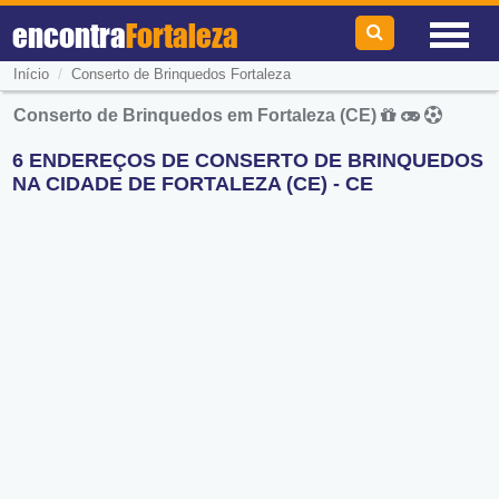
encontra
Fortaleza
/
Início
Conserto de Brinquedos Fortaleza
Conserto de Brinquedos em Fortaleza (CE)
6 ENDEREÇOS DE CONSERTO DE BRINQUEDOS
NA CIDADE DE FORTALEZA (CE) - CE