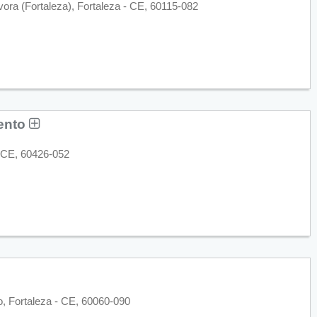
ora (Fortaleza), Fortaleza - CE, 60115-082
mento
 CE, 60426-052
o, Fortaleza - CE, 60060-090