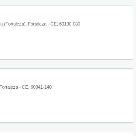
 (Fortaleza), Fortaleza - CE, 60130-080
Fortaleza - CE, 60841-140