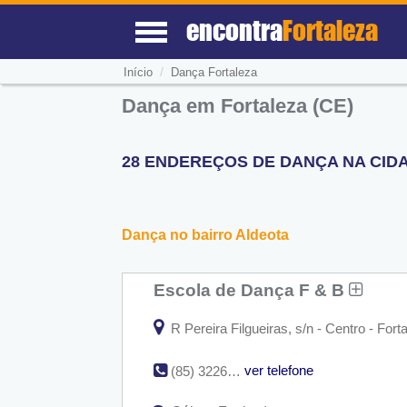
encontra
Fortaleza
/
Início
Dança Fortaleza
Dança em Fortaleza (CE)
28 ENDEREÇOS DE DANÇA NA CIDA
Dança no bairro Aldeota
Escola de Dança F & B
R Pereira Filgueiras, s/n - Centro - Fort
ver telefone
(85) 3226-6527