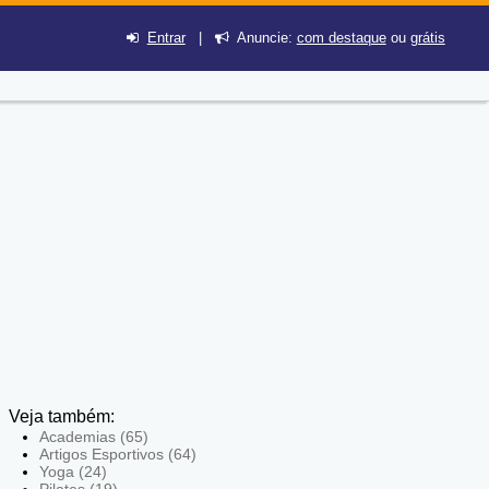
Entrar
|
Anuncie:
com destaque
ou
grátis
Veja também:
Academias (65)
Artigos Esportivos (64)
Yoga (24)
Pilates (19)