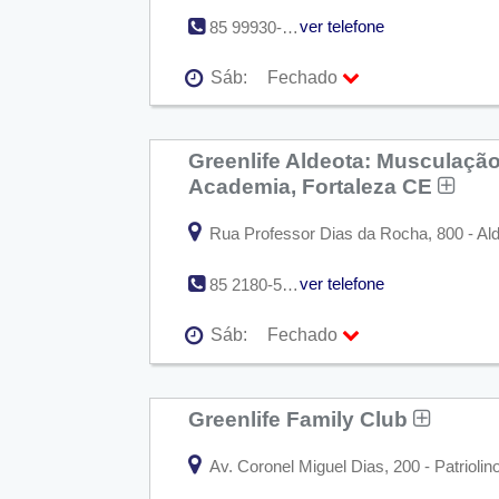
Dom:
Fechado
ver telefone
85 99930-7893
Sáb:
Fechado
Seg:
09:00 - 18:00
Ter:
09:00 - 18:00
Qua:
09:00 - 18:00
Greenlife Aldeota: Musculação
Qui:
09:00 - 18:00
Academia, Fortaleza CE
Sex:
09:00 - 18:00
Sáb:
Fechado
Rua Professor Dias da Rocha, 800 - Ald
Dom:
Fechado
ver telefone
85 2180-5077
Sáb:
Fechado
Seg:
09:00 - 18:00
Ter:
09:00 - 18:00
Qua:
09:00 - 18:00
Greenlife Family Club
Qui:
09:00 - 18:00
Sex:
09:00 - 18:00
Av. Coronel Miguel Dias, 200 - Patriolin
Sáb:
Fechado
Dom:
Fechado