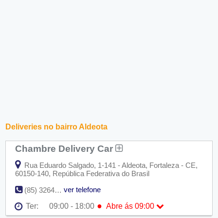
Deliveries no bairro Aldeota
Chambre Delivery Car
Rua Eduardo Salgado, 1-141 - Aldeota, Fortaleza - CE,
60150-140, República Federativa do Brasil
ver telefone
(85) 3264-0874
●
Ter:
09:00 - 18:00
Abre ás 09:00