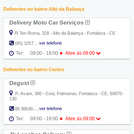
Seg:
09:00 - 18:00
●
Ter:
09:00 - 18:00
Abre ás 09:00
Deliveries no bairro Alto da Balança
Qua:
09:00 - 18:00
Qui:
09:00 - 18:00
Delivery Moto Car Serviços
Sex:
09:00 - 18:00
Sáb:
Fechado
Dom:
Fechado
R Ten Roma, 328 - Alto da Balança - Fortaleza - CE
ver telefone
(85) 3257-6060
●
Ter:
09:00 - 18:00
Abre ás 09:00
Seg:
09:00 - 18:00
●
Ter:
09:00 - 18:00
Abre ás 09:00
Deliveries no bairro Centro
Qua:
09:00 - 18:00
Qui:
09:00 - 18:00
Degust
Sex:
09:00 - 18:00
Sáb:
Fechado
Dom:
Fechado
R. Avaré, 380 - Conj. Palmeiras, Fortaleza - CE, 60870-
130
ver telefone
85 98636-6731
●
Ter:
09:00 - 18:00
Abre ás 09:00
Seg:
09:00 - 18:00
●
Ter:
09:00 - 18:00
Abre ás 09:00