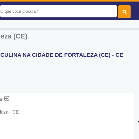
leza (CE)
ULINA NA CIDADE DE FORTALEZA (CE) - CE
os
aleza - CE