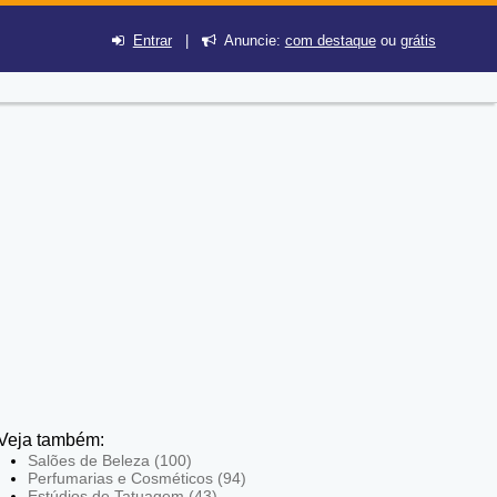
Entrar
|
Anuncie:
com destaque
ou
grátis
Veja também:
Salões de Beleza (100)
Perfumarias e Cosméticos (94)
Estúdios de Tatuagem (43)