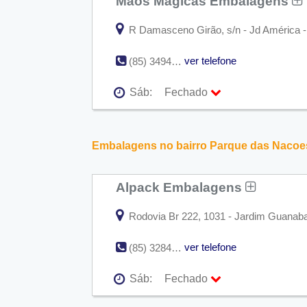
Mãos Mágicas Embalagens
Qui:
09:00 - 18:00
Sex:
09:00 - 18:00
R Damasceno Girão, s/n - Jd América -
Sáb:
Fechado
Dom:
Fechado
ver telefone
(85) 3494-1148
Sáb:
Fechado
Seg:
09:00 - 18:00
Ter:
09:00 - 18:00
Qua:
09:00 - 18:00
Embalagens no bairro Parque das Nacoe
Qui:
09:00 - 18:00
Sex:
09:00 - 18:00
Sáb:
Fechado
Alpack Embalagens
Dom:
Fechado
Rodovia Br 222, 1031 - Jardim Guanabar
ver telefone
(85) 3284-4334
Sáb:
Fechado
Seg:
09:00 - 18:00