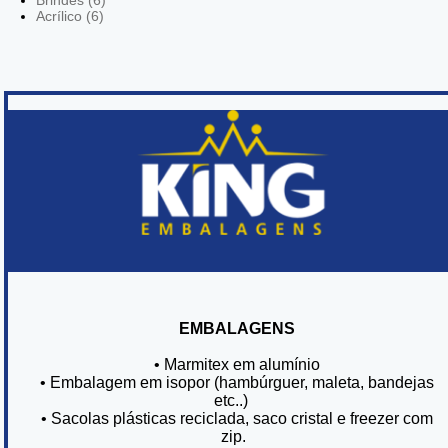
Acrílico (6)
EMBALAGENS
• Marmitex em alumínio
• Embalagem em isopor (hambúrguer, maleta, bandejas
etc..)
• Sacolas plásticas reciclada, saco cristal e freezer com
zip.