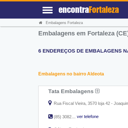
encontra
Fortaleza
Embalagens Fortaleza
Embalagens em Fortaleza (CE
6 ENDEREÇOS DE EMBALAGENS NA 
Embalagens no bairro Aldeota
Tata Embalagens
Rua Fiscal Vieira, 3570 loja 42 - Joaqui
ver telefone
(85) 3082-1700