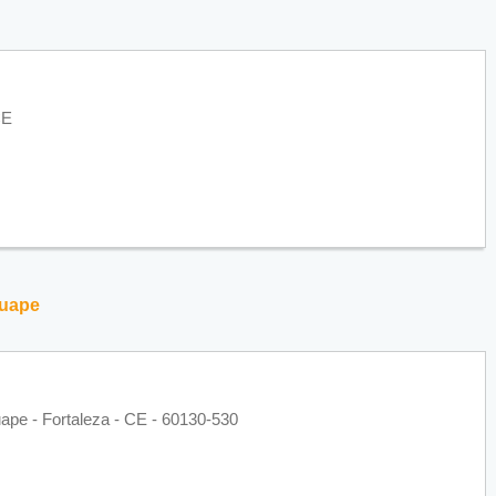
CE
auape
ape - Fortaleza - CE - 60130-530