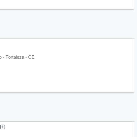
 - Fortaleza - CE
s