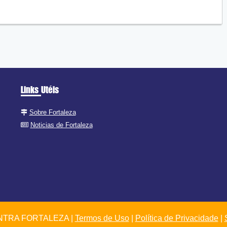
Links Utéis
Sobre Fortaleza
Noticias de Fortaleza
TRA FORTALEZA |
Termos de Uso
|
Política de Privacidade
|