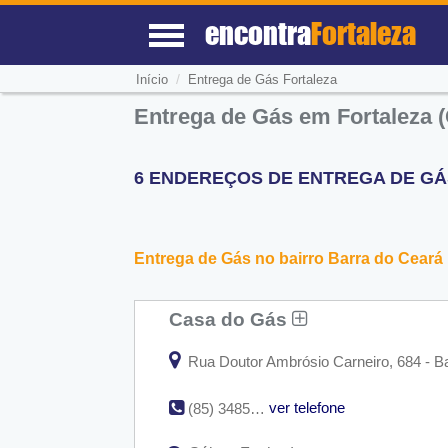
encontra
Fortaleza
/
Início
Entrega de Gás Fortaleza
Entrega de Gás em Fortaleza 
6 ENDEREÇOS DE ENTREGA DE GÁS
Entrega de Gás no bairro Barra do Ceará
Casa do Gás
Rua Doutor Ambrósio Carneiro, 684 - Ba
ver telefone
(85) 3485-2833