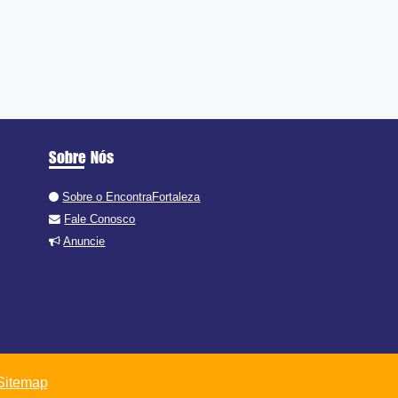
Sobre Nós
Sobre o EncontraFortaleza
Fale Conosco
Anuncie
Sitemap