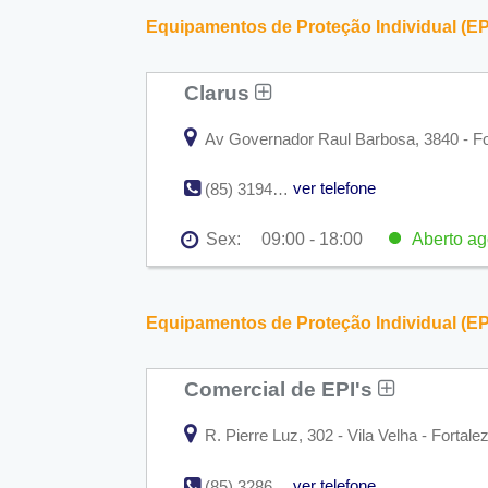
Qua:
09:00 - 18:00
Equipamentos de Proteção Individual (EP
Qui:
09:00 - 18:00
Sex:
09:00 - 18:00
Aberto
ago
Sáb:
Fechado
Clarus
Dom:
Fechado
Av Governador Raul Barbosa, 3840 - Fo
ver telefone
(85) 3194-3800
Sex:
09:00 - 18:00
Aberto
ag
Seg:
09:00 - 18:00
Ter:
09:00 - 18:00
Qua:
09:00 - 18:00
Equipamentos de Proteção Individual (EPI
Qui:
09:00 - 18:00
Sex:
09:00 - 18:00
Aberto
ago
Sáb:
Fechado
Comercial de EPI's
Dom:
Fechado
R. Pierre Luz, 302 - Vila Velha - Fortale
ver telefone
(85) 3286-5941