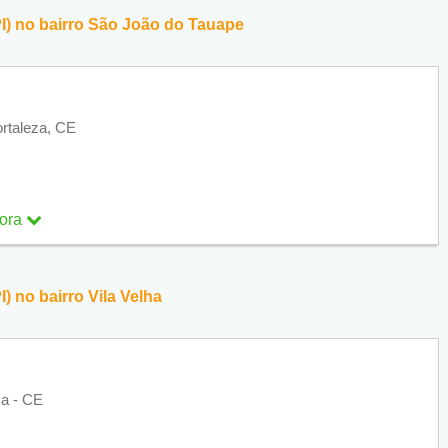
I) no bairro São João do Tauape
ra
rtaleza, CE
ora
) no bairro Vila Velha
ra
za - CE