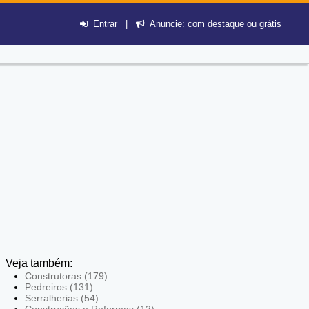
Entrar
|
Anuncie:
com destaque
ou
grátis
Veja também:
Construtoras (179)
Pedreiros (131)
Serralherias (54)
Construções e Reformas (12)