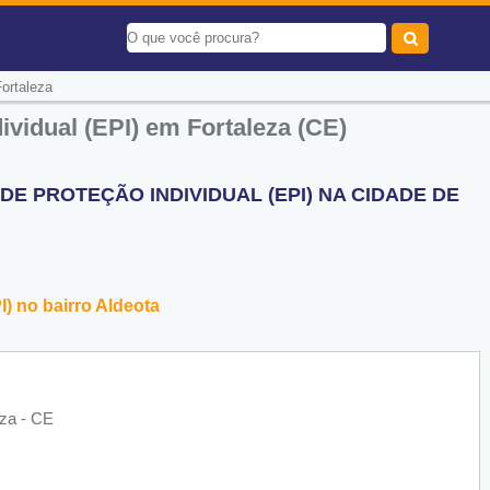
ortaleza
vidual (EPI) em Fortaleza (CE)
E PROTEÇÃO INDIVIDUAL (EPI) NA CIDADE DE
) no bairro Aldeota
eza - CE