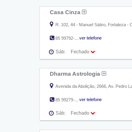
Ter:
09:00 - 18:00
Qua:
09:00 - 18:00
Casa Cinza
Qui:
09:00 - 18:00
Sex:
09:00 - 18:00
R. 102, 44 - Manuel Sátiro, Fortaleza -
Sáb:
Fechado
Dom:
Fechado
ver telefone
85 99792-8177
Sáb:
Fechado
Seg:
09:00 - 18:00
Ter:
09:00 - 18:00
Qua:
09:00 - 18:00
Dharma Astrologia
Qui:
09:00 - 18:00
Sex:
09:00 - 18:00
Avenida da Abolição, 2666, Av. Pedro La
Sáb:
Fechado
Dom:
Fechado
ver telefone
85 99279-7012
Sáb:
Fechado
Seg:
09:00 - 18:00
Ter:
09:00 - 18:00