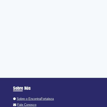
Sobre Nós
Sobre o EncontraFortaleza
Fale Conosco