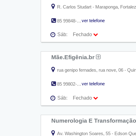
Sex:
09:00 - 18:00
R. Carlos Studart - Maraponga, Fortale
Sáb:
Fechado
Dom:
Fechado
ver telefone
85 99848-5920
Sáb:
Fechado
Seg:
09:00 - 18:00
Ter:
09:00 - 18:00
Qua:
09:00 - 18:00
Mãe.Efigênia.br
Qui:
09:00 - 18:00
Sex:
09:00 - 18:00
rua genipo fernades, rua nove, 06 - Qui
Sáb:
Fechado
Dom:
Fechado
ver telefone
85 99802-3051
Sáb:
Fechado
Seg:
09:00 - 18:00
Ter:
09:00 - 18:00
Qua:
09:00 - 18:00
Numerologia E Transformaçã
Qui:
09:00 - 18:00
Sex:
09:00 - 18:00
Av. Washington Soares, 55 - Edson Quei
Sáb:
Fechado