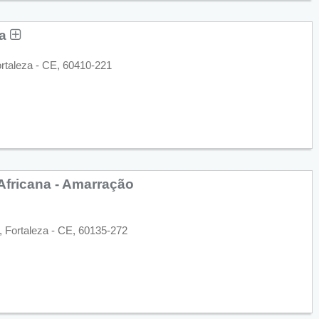
ia
rtaleza - CE, 60410-221
Africana - Amarração
, Fortaleza - CE, 60135-272