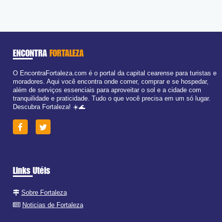
Ter:
09:00 - 18:00
Qua:
09:00 - 18:00
Qui:
09:00 - 18:00
Sex:
09:00 - 18:00
Sáb:
Fechado
Dom:
Fechado
ENCONTRA
FORTALEZA
O EncontraFortaleza.com é o portal da capital cearense para turistas e
moradores. Aqui você encontra onde comer, comprar e se hospedar,
além de serviços essenciais para aproveitar o sol e a cidade com
tranquilidade e praticidade. Tudo o que você precisa em um só lugar.
Descubra Fortaleza! ☀️🌊
Links Utéis
Sobre Fortaleza
Noticias de Fortaleza