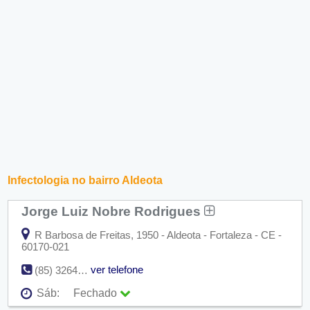
Infectologia no bairro Aldeota
Jorge Luiz Nobre Rodrigues
R Barbosa de Freitas, 1950 - Aldeota - Fortaleza - CE -
60170-021
ver telefone
(85) 3264-2523
Sáb:
Fechado