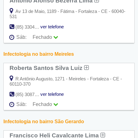
Antônio Afonso Bezerra Lima
Sex:
09:00 - 18:00
Sáb:
Fechado
Dom:
Fechado
Av 13 de Maio, 1189 - Fátima - Fortaleza - CE - 60040-
531
ver telefone
(85) 3304-7474
Sáb:
Fechado
Seg:
09:00 - 18:00
Ter:
09:00 - 18:00
Infectologia no bairro Meireles
Qua:
09:00 - 18:00
Qui:
09:00 - 18:00
Roberta Santos Silva Luiz
Sex:
09:00 - 18:00
Sáb:
Fechado
Dom:
Fechado
R Antônio Augusto, 1271 - Meireles - Fortaleza - CE -
60110-370
ver telefone
(85) 3087-3896
Sáb:
Fechado
Seg:
09:00 - 18:00
Ter:
09:00 - 18:00
Infectologia no bairro São Gerardo
Qua:
09:00 - 18:00
Qui:
09:00 - 18:00
Francisco Heli Cavalcante Lima
Sex:
09:00 - 18:00