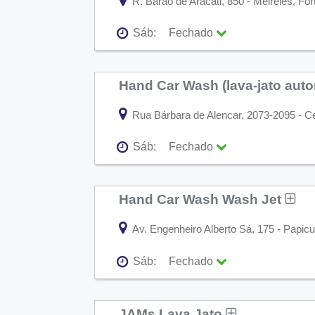
R. Barão de Aracati, 850 - Meireles, Fo
Sáb:
Fechado
Dom:
Fechado
Sáb:
Fechado
Seg:
09:00 - 18:00
Ter:
09:00 - 18:00
Qua:
09:00 - 18:00
Hand Car Wash (lava-jato aut
Qui:
09:00 - 18:00
Sex:
09:00 - 18:00
Rua Bárbara de Alencar, 2073-2095 - Ce
Sáb:
Fechado
Dom:
Fechado
Sáb:
Fechado
Seg:
09:00 - 18:00
Ter:
09:00 - 18:00
Qua:
09:00 - 18:00
Hand Car Wash Wash Jet
Qui:
09:00 - 18:00
Sex:
09:00 - 18:00
Av. Engenheiro Alberto Sá, 175 - Papicu
Sáb:
Fechado
Dom:
Fechado
Sáb:
Fechado
Seg:
09:00 - 18:00
Ter:
09:00 - 18:00
Qua:
09:00 - 18:00
JAMs Lava Jato