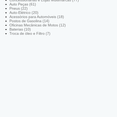
Auto Peças (61)
Pneus (22)
Auto-Elétrico (20)
Acessórios para Automóveis (18)
Postos de Gasolina (14)
Oficinas Mecânicas de Motos (12)
Baterias (10)
Troca de óleo e Filtro (7)