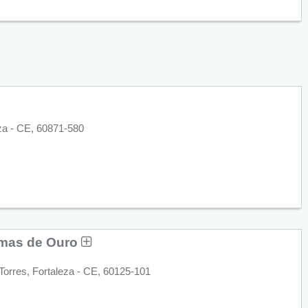
za - CE, 60871-580
umas de Ouro
 Torres, Fortaleza - CE, 60125-101