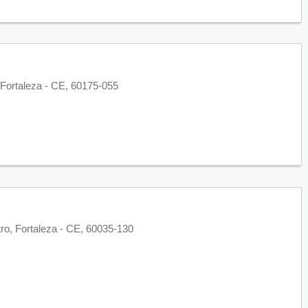
 Fortaleza - CE, 60175-055
ro, Fortaleza - CE, 60035-130