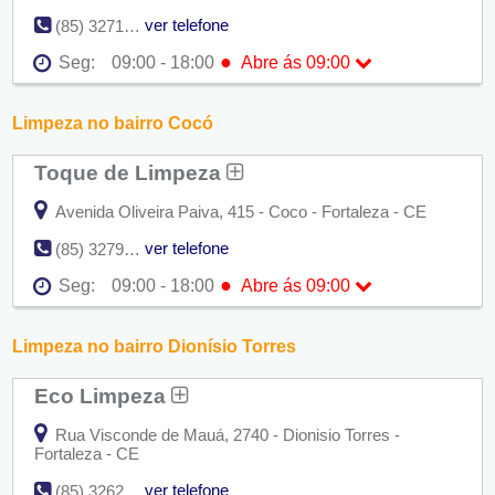
ver telefone
(85) 3271-2013
●
Seg:
09:00 - 18:00
Abre ás 09:00
●
Seg:
09:00 - 18:00
Abre ás 09:00
Ter:
09:00 - 18:00
Limpeza no bairro Cocó
Qua:
09:00 - 18:00
Qui:
09:00 - 18:00
Toque de Limpeza
Sex:
09:00 - 18:00
Sáb:
Fechado
Dom:
Fechado
Avenida Oliveira Paiva, 415 - Coco - Fortaleza - CE
ver telefone
(85) 3279-5256
●
Seg:
09:00 - 18:00
Abre ás 09:00
●
Seg:
09:00 - 18:00
Abre ás 09:00
Ter:
09:00 - 18:00
Limpeza no bairro Dionísio Torres
Qua:
09:00 - 18:00
Qui:
09:00 - 18:00
Eco Limpeza
Sex:
09:00 - 18:00
Sáb:
Fechado
Dom:
Fechado
Rua Visconde de Mauá, 2740 - Dionisio Torres -
Fortaleza - CE
ver telefone
(85) 3262-3183