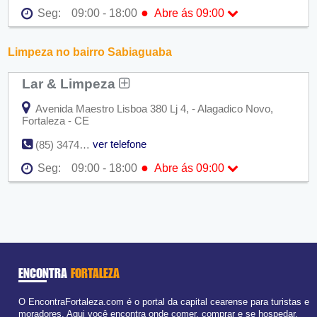
●
Seg:
09:00 - 18:00
Abre ás 09:00
●
Seg:
09:00 - 18:00
Abre ás 09:00
Ter:
09:00 - 18:00
Limpeza no bairro Sabiaguaba
Qua:
09:00 - 18:00
Qui:
09:00 - 18:00
Lar & Limpeza
Sex:
09:00 - 18:00
Sáb:
Fechado
Dom:
Fechado
Avenida Maestro Lisboa 380 Lj 4, - Alagadico Novo,
Fortaleza - CE
ver telefone
(85) 3474-2245
●
Seg:
09:00 - 18:00
Abre ás 09:00
●
Seg:
09:00 - 18:00
Abre ás 09:00
Ter:
09:00 - 18:00
Qua:
09:00 - 18:00
Qui:
09:00 - 18:00
Sex:
09:00 - 18:00
Sáb:
Fechado
Dom:
Fechado
ENCONTRA
FORTALEZA
O EncontraFortaleza.com é o portal da capital cearense para turistas e
moradores. Aqui você encontra onde comer, comprar e se hospedar,