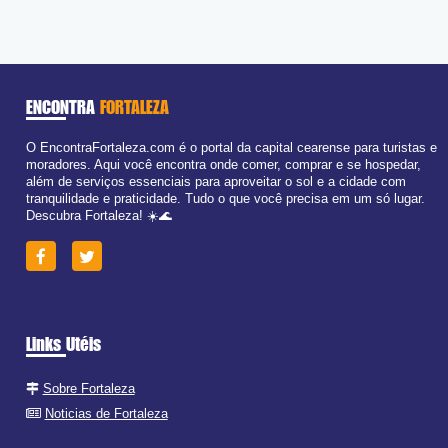
Ter:
09:00 - 18:00
Qua:
09:00 - 18:00
Qui:
09:00 - 18:00
Sex:
09:00 - 18:00
Sáb:
Fechado
Dom:
Fechado
ENCONTRA
FORTALEZA
O EncontraFortaleza.com é o portal da capital cearense para turistas e
moradores. Aqui você encontra onde comer, comprar e se hospedar,
além de serviços essenciais para aproveitar o sol e a cidade com
tranquilidade e praticidade. Tudo o que você precisa em um só lugar.
Descubra Fortaleza! ☀️🌊
Links Utéis
Sobre Fortaleza
Noticias de Fortaleza