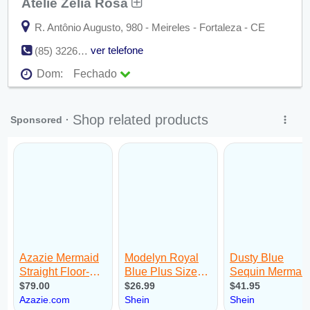
Atelie Zelia Rosa
Sex:
09:00 - 18:00
Sáb:
Fechado
Dom:
Fechado
R. Antônio Augusto, 980 - Meireles - Fortaleza - CE
ver telefone
(85) 3226-9560
Dom:
Fechado
Seg:
09:00 - 18:00
Ter:
09:00 - 18:00
Qua:
09:00 - 18:00
Qui:
09:00 - 18:00
Sex:
09:00 - 18:00
Sáb:
Fechado
Dom:
Fechado